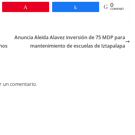
0
r
Pin
Compartir
COMPARTIR
Anuncia Aleida Alavez inversión de 75 MDP para
chos
mantenimiento de escuelas de Iztapalapa
r un comentario.