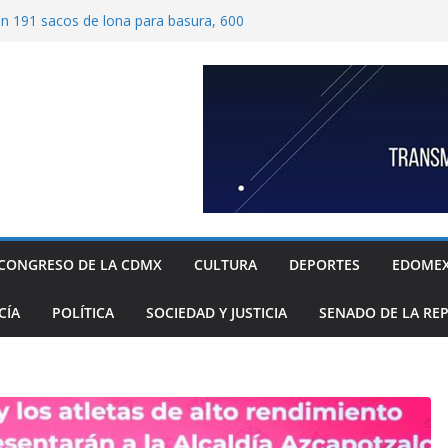
ben 191 sacos de lona para basura, 600
tímetros por 1.20 metros cada una, y 40
 para recolección de desechos
ide proteger escuelas y empresas de la
elos
as familias mexicanas mejora; hay
denta Claudia Sheinbaum destaca reducción
ual al registrar 3.12% en julio
ugada transformación de colonia Guerrero;
, seguridad, prevención de violencia y
espacios públicos
Alavez, alcaldía Iztapalapa lanza “campaña
defensa de su diversidad y riqueza cultural
CONGRESO DE LA CDMX
CULTURA
DEPORTES
EDOME
CÍA
POLÍTICA
SOCIEDAD Y JUSTICIA
SENADO DE LA RE