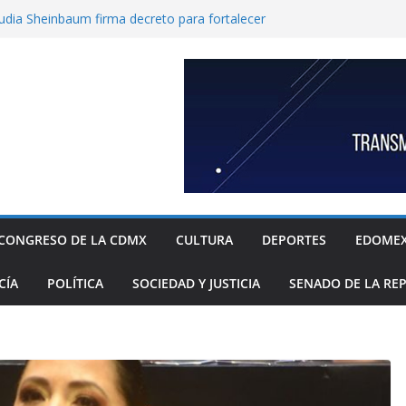
udia Sheinbaum firma decreto para fortalecer
a en el Gobierno de México
ncabeza alianza cultural en Azcapotzalco con
e Xiutetelco fortalece la salud pública con 46
itas de esterilización animal
la Gómez impulsa reforma para fortalecer la
ral de personas con discapacidad y adultos
 Vega invita a los padres de familia a que
pedición de certificados médicos escolares
CONGRESO DE LA CDMX
CULTURA
DEPORTES
EDOME
CÍA
POLÍTICA
SOCIEDAD Y JUSTICIA
SENADO DE LA RE