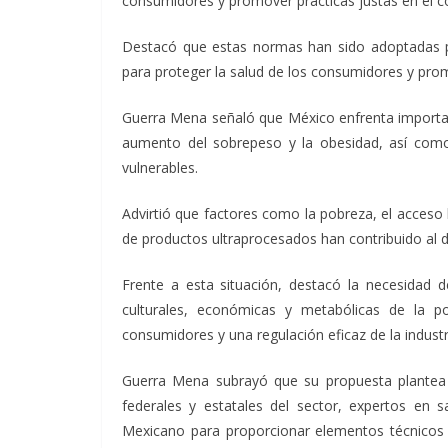
consumidores y promover prácticas justas en el c
Destacó que estas normas han sido adoptadas po
para proteger la salud de los consumidores y prom
Guerra Mena señaló que México enfrenta important
aumento del sobrepeso y la obesidad, así como 
vulnerables.
Advirtió que factores como la pobreza, el acceso
de productos ultraprocesados han contribuido al d
Frente a esta situación, destacó la necesidad de
culturales, económicas y metabólicas de la po
consumidores y una regulación eficaz de la industr
Guerra Mena subrayó que su propuesta plantea q
federales y estatales del sector, expertos en s
Mexicano para proporcionar elementos técnicos 