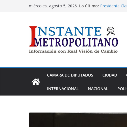
Saltar
Lo último:
Presidenta Cla
miércoles, agosto 5, 2026
al
la trasparenci
Nancy Núñez e
contenido
el SNTSS
Ayuntamiento d
jornadas gratu
Diputada Maiel
inclusión labo
mayores
Ale Rojo De La
acudan a la ex
gratuitos
CÁMARA DE DIPUTADOS
CIUDAD
INTERNACIONAL
NACIONAL
POLI