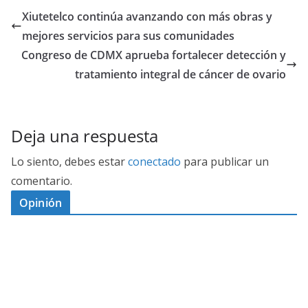
Xiutetelco continúa avanzando con más obras y
mejores servicios para sus comunidades
Congreso de CDMX aprueba fortalecer detección y
tratamiento integral de cáncer de ovario
Deja una respuesta
Lo siento, debes estar
conectado
para publicar un
comentario.
Opinión
D
I
M
C
E
E
S
G
N
E
A
I