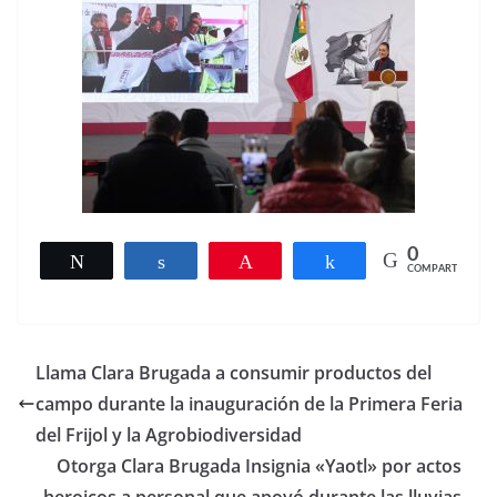
0
Twittear
Compartir
Pin
Compartir
COMPARTIR
Llama Clara Brugada a consumir productos del
campo durante la inauguración de la Primera Feria
del Frijol y la Agrobiodiversidad
Otorga Clara Brugada Insignia «Yaotl» por actos
heroicos a personal que apoyó durante las lluvias