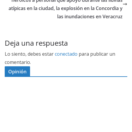
atípicas en la ciudad, la explosión en la Concordia y
las inundaciones en Veracruz
Deja una respuesta
Lo siento, debes estar
conectado
para publicar un
comentario.
Opinión
D
I
M
C
E
E
S
G
N
E
A
I
P
G
L
N
O
U
O
Ó
S
R
N
J