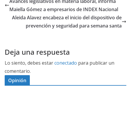
Avances legislativos en materia laboral, informa
Maiella Gómez a empresarios de INDEX Nacional
Aleida Alavez encabeza el inicio del dispositivo de
prevención y seguridad para semana santa
Deja una respuesta
Lo siento, debes estar
conectado
para publicar un
comentario.
Opinión
D
I
M
C
E
E
S
G
N
E
A
I
P
G
L
N