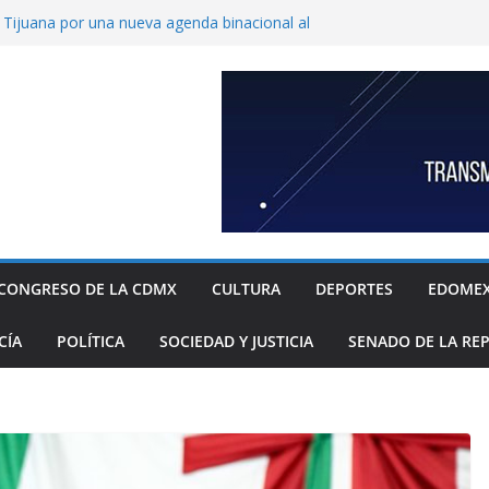
ijuana por una nueva agenda binacional al
de historia
de a fiscalía informe de feminicidio
 Cuajimalpa
horto para reforzar la atención a víctimas
l Congreso de Puebla llamar a suplentes de
race Palomares por dichos discriminatorios
ayores
c, única en contar con una policía especial
 mujeres víctimas de violencia
CONGRESO DE LA CDMX
CULTURA
DEPORTES
EDOME
CÍA
POLÍTICA
SOCIEDAD Y JUSTICIA
SENADO DE LA RE