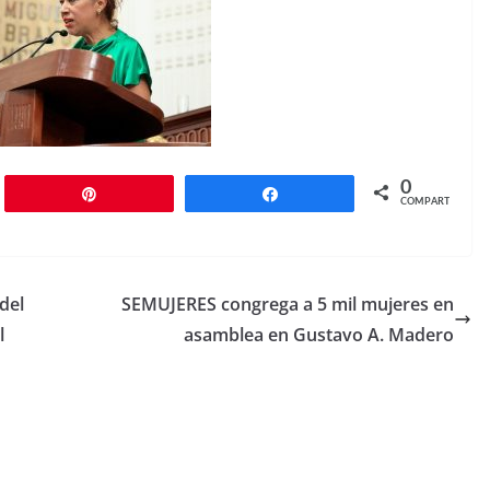
0
r
Pin
Compartir
COMPARTIR
del
SEMUJERES congrega a 5 mil mujeres en
l
asamblea en Gustavo A. Madero