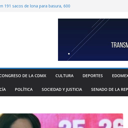
ben 191 sacos de lona para basura, 600
tímetros por 1.20 metros cada una, y 40
 para recolección de desechos
ide proteger escuelas y empresas de la
relos
as familias mexicanas mejora; hay
denta Claudia Sheinbaum destaca reducción
ual al registrar 3.12% en julio
ugada transformación de colonia Guerrero;
n, seguridad, prevención de violencia y
espacios públicos
 Alavez, alcaldía Iztapalapa lanza “campaña
defensa de su diversidad y riqueza cultural
CONGRESO DE LA CDMX
CULTURA
DEPORTES
EDOME
CÍA
POLÍTICA
SOCIEDAD Y JUSTICIA
SENADO DE LA RE