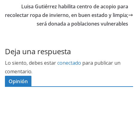
Luisa Gutiérrez habilita centro de acopio para
recolectar ropa de invierno, en buen estado y limpia;
será donada a poblaciones vulnerables
Deja una respuesta
Lo siento, debes estar
conectado
para publicar un
comentario.
Opinión
D
I
M
C
E
E
S
G
N
E
A
I
P
G
L
N
O
U
O