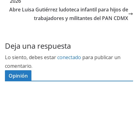
2026
Abre Luisa Gutiérrez ludoteca infantil para hijos de
trabajadores y militantes del PAN CDMX
Deja una respuesta
Lo siento, debes estar
conectado
para publicar un
comentario.
Opinión
D
I
M
C
E
E
S
G
N
E
A
I
P
G
L
N
O
U
O
Ó
S
R
N
J