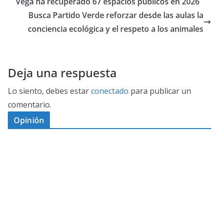
Vega ha recuperado 67 espacios públicos en 2026
Busca Partido Verde reforzar desde las aulas la
conciencia ecológica y el respeto a los animales
Deja una respuesta
Lo siento, debes estar
conectado
para publicar un
comentario.
Opinión
D
I
M
C
E
E
S
G
N
E
A
I
P
G
L
N
O
U
O
Ó
S
R
N
J