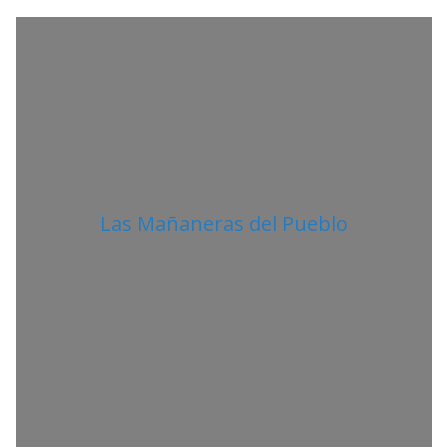
A
N
O
Las Mañaneras del Pueblo