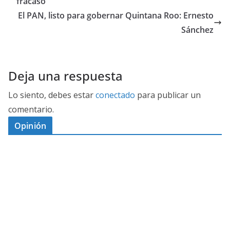
fracaso
El PAN, listo para gobernar Quintana Roo: Ernesto
Sánchez
Deja una respuesta
Lo siento, debes estar
conectado
para publicar un
comentario.
Opinión
D
I
M
C
E
E
S
G
N
E
A
I
P
G
L
N
O
U
O
Ó
S
R
N
J