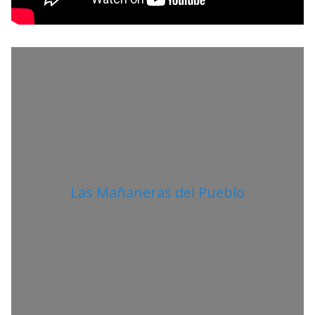
L
I
T
A
N
O
Las Mañaneras del Pueblo