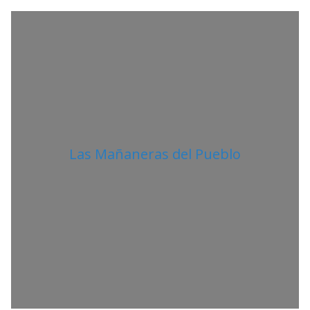
A
N
O
Las Mañaneras del Pueblo