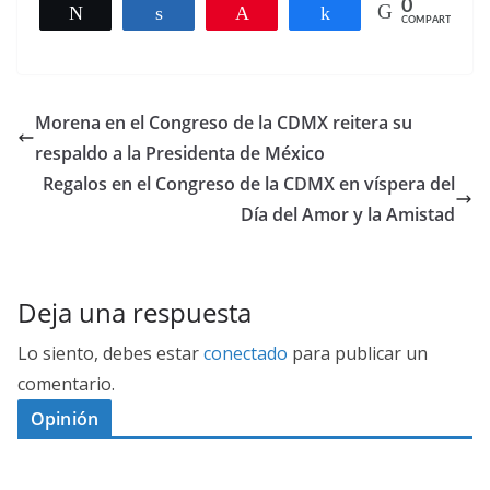
0
Twittear
Compartir
Pin
Compartir
COMPARTIR
Morena en el Congreso de la CDMX reitera su
respaldo a la Presidenta de México
Regalos en el Congreso de la CDMX en víspera del
Día del Amor y la Amistad
Deja una respuesta
Lo siento, debes estar
conectado
para publicar un
comentario.
Opinión
D