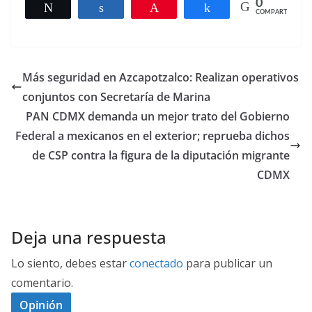
0
Twittear
Compartir
Pin
Compartir
COMPARTIR
Más seguridad en Azcapotzalco: Realizan operativos
conjuntos con Secretaría de Marina
PAN CDMX demanda un mejor trato del Gobierno
Federal a mexicanos en el exterior; reprueba dichos
de CSP contra la figura de la diputación migrante
CDMX
Deja una respuesta
Lo siento, debes estar
conectado
para publicar un
comentario.
Opinión