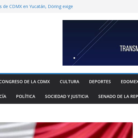
s de CDMX en Yucatán, Döring exige
Ulises García por “contrabando” de
capitalino
nbaum a reconocer desabasto de
istema de salud público; diputada alista
sos de compra y APP para ubicar
ponibles
xige a la Federación acciones concretas e
l cierre de exportaciones de aguacate de
ndoza garantizar compatibilidad entre
llo educativo a estudiantes
“Che” Guevara y Fidel Castro no son
CONGRESO DE LA CDMX
CULTURA
DEPORTES
EDOME
o.
CÍA
POLÍTICA
SOCIEDAD Y JUSTICIA
SENADO DE LA RE