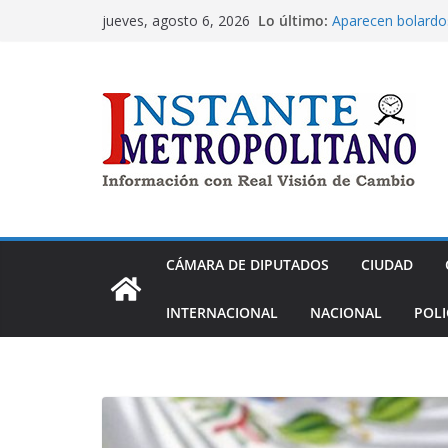
Saltar
Lo último:
Aparecen bolardo
jueves, agosto 6, 2026
al
cuentas a Héctor 
mobiliario urbano 
contenido
PAN llama a Shei
medicamentos en s
acciones a proce
medicamentos dis
Armando Tejeda e
inmediatas ante e
Michoacán
Busca Virgilio Me
trabajo y desarro
Las estatuas del 
CÁMARA DE DIPUTADOS
CIUDAD
moneda de cambi
INTERNACIONAL
NACIONAL
POLI