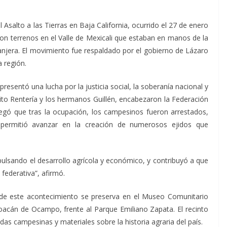
Asalto a las Tierras en Baja California, ocurrido el 27 de enero
n terrenos en el Valle de Mexicali que estaban en manos de la
jera. El movimiento fue respaldado por el gobierno de Lázaro
a región.
epresentó una lucha por la justicia social, la soberanía nacional y
pólito Rentería y los hermanos Guillén, encabezaron la Federación
egó que tras la ocupación, los campesinos fueron arrestados,
e permitió avanzar en la creación de numerosos ejidos que
pulsando el desarrollo agrícola y económico, y contribuyó a que
federativa”, afirmó.
de este acontecimiento se preserva en el Museo Comunitario
oacán de Ocampo, frente al Parque Emiliano Zapata. El recinto
das campesinas y materiales sobre la historia agraria del país.