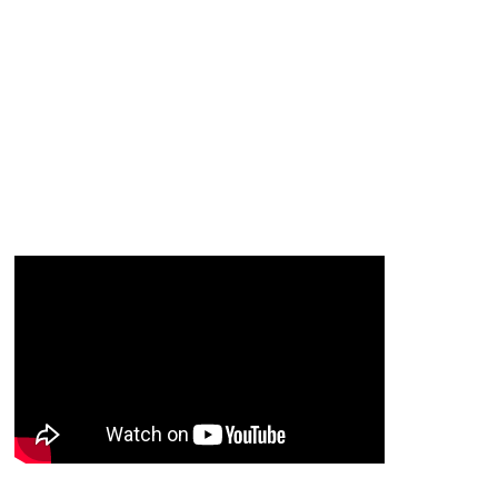
D
I
M
C
E
E
S
G
N
E
A
I
P
G
L
N
O
U
O
Ó
S
R
N
J
P
T
E
A
D
O
O
A
M
H
A
L
N
P
Í
V
I
T
R
…
U
S
E
E
E
M
N
L
E
D
T
T
E
A
R
D
O
O
P
R
O
L