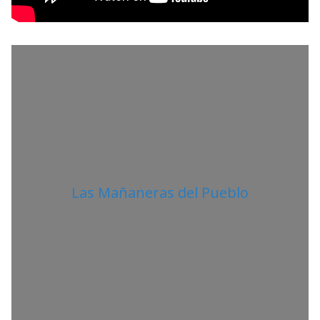
I
T
A
N
O
Las Mañaneras del Pueblo