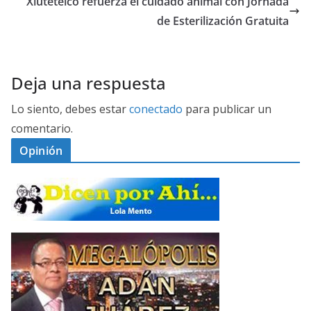
Xiutetelco refuerza el cuidado animal con Jornada
de Esterilización Gratuita
Deja una respuesta
Lo siento, debes estar
conectado
para publicar un
comentario.
Opinión
D
I
C
E
M
N
E
P
G
O
A
R
L
A