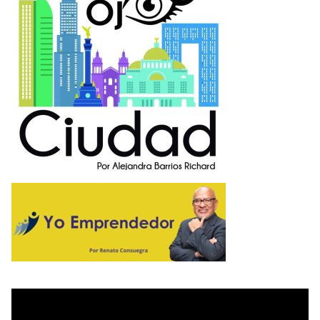
O
R
O
P
O
L
I
T
A
N
O
E
M
P
R
E
N
D
E
D