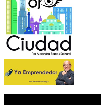
O
R
O
P
O
L
I
T
A
N
O
E
M
P
R
E
N
D
E
D