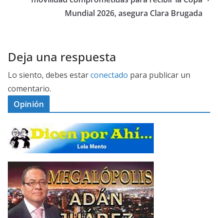
Mundial 2026, asegura Clara Brugada
Deja una respuesta
Lo siento, debes estar
conectado
para publicar un
comentario.
Opinión
D
I
C
E
M
N
E
P
G
O
A
R
L
A
Ó