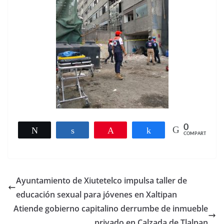
0
Twittear
Compartir
Pin
Compartir
COMPARTIR
Ayuntamiento de Xiutetelco impulsa taller de
educación sexual para jóvenes en Xaltipan
Atiende gobierno capitalino derrumbe de inmueble
privado en Calzada de Tlalpan