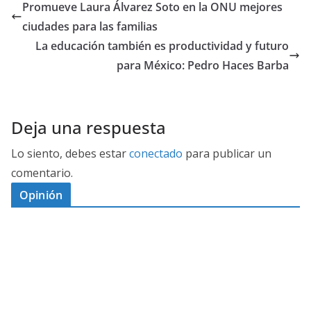
Promueve Laura Álvarez Soto en la ONU mejores
ciudades para las familias
La educación también es productividad y futuro
para México: Pedro Haces Barba
Deja una respuesta
Lo siento, debes estar
conectado
para publicar un
comentario.
Opinión
D
I
M
C
E
E
S
G
N
E
A
I
P
G
L