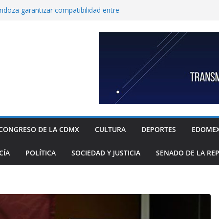
endoza garantizar compatibilidad entre
llo educativo a estudiantes
co incorpora las 10 primeras conclusiones
omité de científicos y especialistas para el
tación de gas natural no convencional:
ia Sheinbaum
rugada 9 obras hidráulicas para mitigar
Tláhuac; se invirtieron más de 256 MDP para
históricos
inbaum a reconocer desabasto de
sistema de salud público; diputada alista
sos de compra y APP para ubicar
sponibles
CONGRESO DE LA CDMX
CULTURA
DEPORTES
EDOME
xige a la Federación acciones concretas e
el cierre de exportaciones de aguacate de
CÍA
POLÍTICA
SOCIEDAD Y JUSTICIA
SENADO DE LA RE