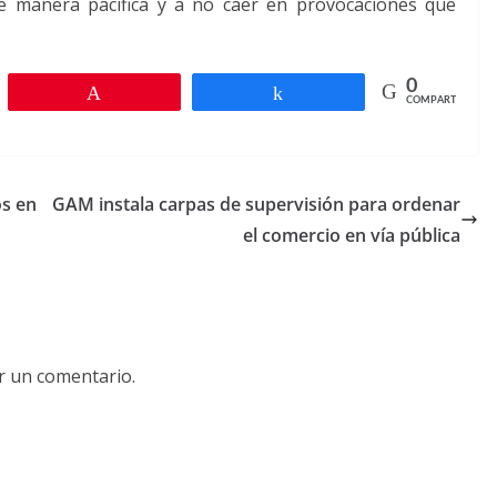
e manera pacífica y a no caer en provocaciones que
0
r
Pin
Compartir
COMPARTIR
os en
GAM instala carpas de supervisión para ordenar
el comercio en vía pública
r un comentario.