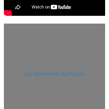
O
L
I
T
A
N
O
Las Mañaneras del Pueblo