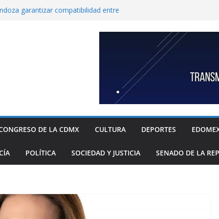
endoza garantizar compatibilidad entre
llo educativo a estudiantes
co incorpora las 10 primeras conclusiones
omité de científicos y especialistas para el
tación de gas natural no convencional:
ia Sheinbaum
rugada 9 obras hidráulicas para mitigar
Tláhuac; se invirtieron más de 256 MDP para
históricos
inbaum a reconocer desabasto de
sistema de salud público; diputada alista
sos de compra y APP para ubicar
sponibles
CONGRESO DE LA CDMX
CULTURA
DEPORTES
EDOME
xige a la Federación acciones concretas e
el cierre de exportaciones de aguacate de
CÍA
POLÍTICA
SOCIEDAD Y JUSTICIA
SENADO DE LA RE