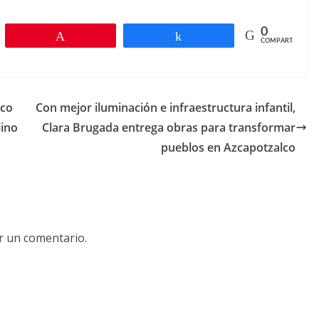
0
r
Pin
Compartir
COMPARTIR
rco
Con mejor iluminación e infraestructura infantil,
lino
Clara Brugada entrega obras para transformar
pueblos en Azcapotzalco
r un comentario.