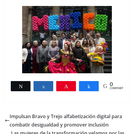
0
Twittear
Compartir
Pin
Compartir
COMPARTIR
Impulsan Bravo y Trejo alfabetización digital para
combatir desigualdad y promover inclusión
Las mujeres de la transformación velamos por las