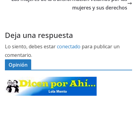
mujeres y sus derechos
Deja una respuesta
Lo siento, debes estar
conectado
para publicar un
comentario.
Opinión
D
I
C
E
M
N
E
P
S
G
O
E
A
I
R
G
L
N
A
U
O
Ó
S