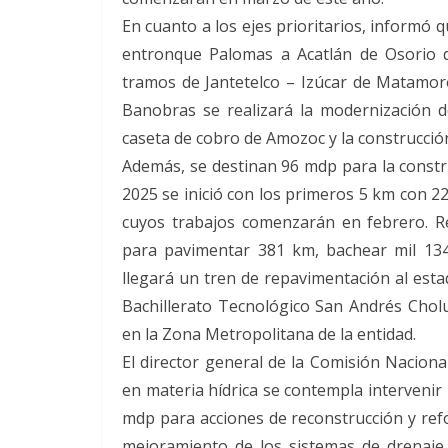
En cuanto a los ejes prioritarios, informó 
entronque Palomas a Acatlán de Osorio d
tramos de Jantetelco – Izúcar de Matamoro
Banobras se realizará la modernización 
caseta de cobro de Amozoc y la construcción
Además, se destinan 96 mdp para la constr
2025 se inició con los primeros 5 km con 2
cuyos trabajos comenzarán en febrero. R
para pavimentar 381 km, bachear mil 13
llegará un tren de repavimentación al estad
Bachillerato Tecnológico San Andrés Cholu
en la Zona Metropolitana de la entidad.
El director general de la Comisión Nacion
en materia hídrica se contempla intervenir
mdp para acciones de reconstrucción y ref
mejoramiento de los sistemas de drenaje