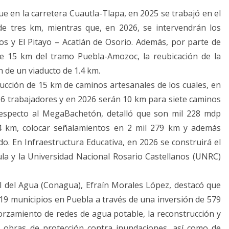
que en la carretera Cuautla-Tlapa, en 2025 se trabajó en el
e tres km, mientras que, en 2026, se intervendrán los
s y El Pitayo – Acatlán de Osorio. Además, por parte de
de 15 km del tramo Puebla-Amozoc, la reubicación de la
 de un viaducto de 1.4 km.
ucción de 15 km de caminos artesanales de los cuales, en
26 trabajadores y en 2026 serán 10 km para siete caminos
especto al MegaBachetón, detalló que son mil 228 mdp
4 km, colocar señalamientos en 2 mil 279 km y además
o. En Infraestructura Educativa, en 2026 se construirá el
la y la Universidad Nacional Rosario Castellanos (UNRC)
al del Agua (Conagua), Efraín Morales López, destacó que
 19 municipios en Puebla a través de una inversión de 579
orzamiento de redes de agua potable, la reconstrucción y
, obras de protección contra inundaciones, así como de