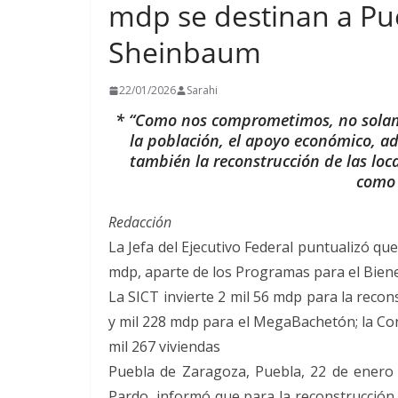
mdp se destinan a Pu
Sheinbaum
22/01/2026
Sarahi
* “Como nos comprometimos, no solame
la población, el apoyo económico, ad
también la reconstrucción de las loc
como 
Redacción
La Jefa del Ejecutivo Federal puntualizó qu
mdp, aparte de los Programas para el Bien
La SICT invierte 2 mil 56 mdp para la reco
y mil 228 mdp para el MegaBachetón; la Con
mil 267 viviendas
Puebla de Zaragoza, Puebla, 22 de enero
Pardo, informó que para la reconstrucción e