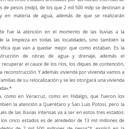
es de pesos (mdp), de los que 2 mil 500 mdp se destinan a
 y en materia de agua, además de que se realizarán
 fue la atención en el momento de las lluvias a la
 la limpieza en todas las localidades, sino también la
ignifica que van a quedar mejor que como estaban. Es la
onstrucción de obras de agua y drenaje, además el
 recuperar el cauce de los ríos, los diques de contención,
la reconstrucción. Y además vivienda por vivienda vamos a
familias de su relocalización y se les otorgará una vivienda
ada».*
a, como en Veracruz, como en Hidalgo, que fueron los
bién la atención a Querétaro y San Luis Potosí, pero la
s de las lluvias intensas va a ser en estos tres estados.
 los cinco estados es de alrededor de 13 mil millones de
dedor de 2 mil 500 millones de pesos”*, explicó en la