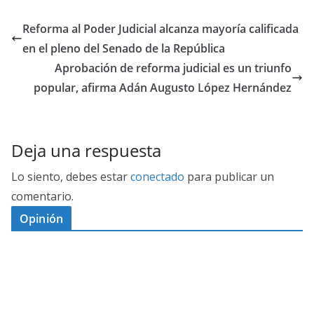
Reforma al Poder Judicial alcanza mayoría calificada
en el pleno del Senado de la República
Aprobación de reforma judicial es un triunfo
popular, afirma Adán Augusto López Hernández
Deja una respuesta
Lo siento, debes estar
conectado
para publicar un
comentario.
Opinión
D
I
M
C
E
E
S
G
N
E