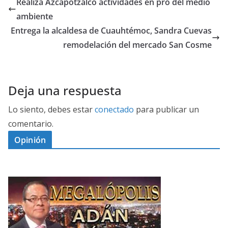
Realiza Azcapotzalco actividades en pro del medio
ambiente
Entrega la alcaldesa de Cuauhtémoc, Sandra Cuevas
remodelación del mercado San Cosme
Deja una respuesta
Lo siento, debes estar
conectado
para publicar un
comentario.
Opinión
D
I
M
C
E
E
G
N
A
P
L