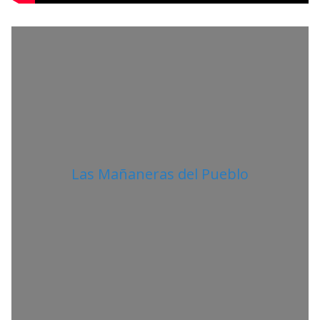
T
A
N
O
Las Mañaneras del Pueblo