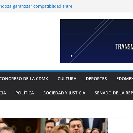
endoza garantizar compatibilidad entre
llo educativo a estudiantes
co incorpora las 10 primeras conclusiones
omité de científicos y especialistas para el
tación de gas natural no convencional:
ia Sheinbaum
rugada 9 obras hidráulicas para mitigar
Tláhuac; se invirtieron más de 256 MDP para
históricos
inbaum a reconocer desabasto de
sistema de salud público; diputada alista
sos de compra y APP para ubicar
sponibles
CONGRESO DE LA CDMX
CULTURA
DEPORTES
EDOME
xige a la Federación acciones concretas e
el cierre de exportaciones de aguacate de
CÍA
POLÍTICA
SOCIEDAD Y JUSTICIA
SENADO DE LA RE