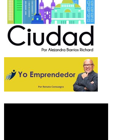
O
L
I
T
A
N
O
E
M
P
R
E
N
D
E
D
O
R