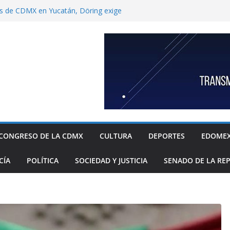
s de CDMX en Yucatán, Döring exige
Ulises García por “contrabando” de
capitalino
nbaum a reconocer desabasto de
istema de salud público; diputada alista
sos de compra y APP para ubicar
ponibles
xige a la Federación acciones concretas e
l cierre de exportaciones de aguacate de
ndoza garantizar compatibilidad entre
llo educativo a estudiantes
“Che” Guevara y Fidel Castro no son
CONGRESO DE LA CDMX
CULTURA
DEPORTES
EDOME
o.
CÍA
POLÍTICA
SOCIEDAD Y JUSTICIA
SENADO DE LA RE