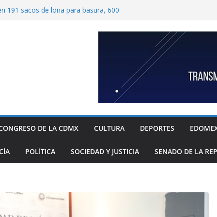
ben 191 sacos de lona para basura, 600
tímetros por 1.20 metros cada una, y 40
 para recolección de desechos
ide proteger escuelas y empresas de la
relos
as familias mexicanas mejora; hay
denta Claudia Sheinbaum destaca reducción
ual al registrar 3.12% en julio
ugada transformación de colonia Guerrero;
n, seguridad, prevención de violencia y
espacios públicos
 Alavez, alcaldía Iztapalapa lanza “campaña
defensa de su diversidad y riqueza cultural
CONGRESO DE LA CDMX
CULTURA
DEPORTES
EDOME
CÍA
POLÍTICA
SOCIEDAD Y JUSTICIA
SENADO DE LA RE