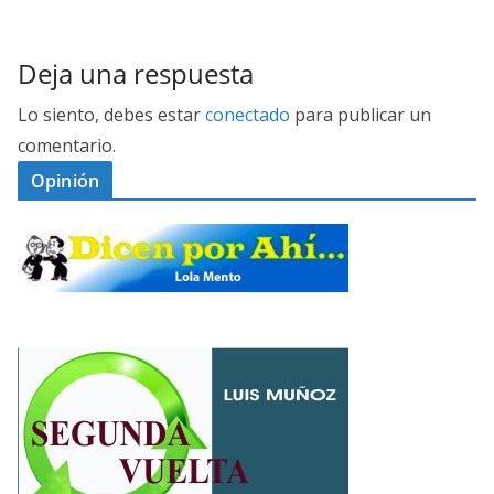
Deja una respuesta
Lo siento, debes estar
conectado
para publicar un
comentario.
Opinión
D
I
C
E
M
N
E
P
S
G
O
E
A
R
G
L
A
U
Ó
H
N
P
Í
D
O
…