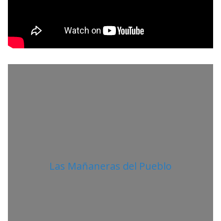
N
O
O
R
Las Mañaneras del Pueblo