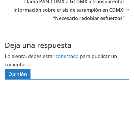
Llama PAN CDMX a GCDMX a transparentar
información sobre crisis de sarampión en CDMX:
“Necesario redoblar esfuerzos”
Deja una respuesta
Lo siento, debes estar
conectado
para publicar un
comentario.
Opinión
D
I
M
C
E
E
S
G
N
E
A
I
P
G
L
N
O
U
O
Ó
S
R
N