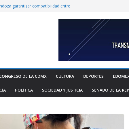
endoza garantizar compatibilidad entre
llo educativo a estudiantes
co incorpora las 10 primeras conclusiones
omité de científicos y especialistas para el
tación de gas natural no convencional:
ia Sheinbaum
rugada 9 obras hidráulicas para mitigar
Tláhuac; se invirtieron más de 256 MDP para
históricos
inbaum a reconocer desabasto de
sistema de salud público; diputada alista
sos de compra y APP para ubicar
sponibles
CONGRESO DE LA CDMX
CULTURA
DEPORTES
EDOME
xige a la Federación acciones concretas e
el cierre de exportaciones de aguacate de
CÍA
POLÍTICA
SOCIEDAD Y JUSTICIA
SENADO DE LA RE