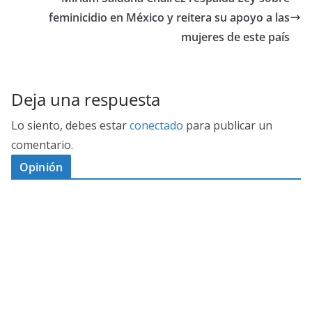
feminicidio en México y reitera su apoyo a las
mujeres de este país
Deja una respuesta
Lo siento, debes estar
conectado
para publicar un
comentario.
Opinión
D
I
M
C
E
E
S
G
N
E
A
I
P
G
L
N
O
U
O
Ó
S
R
N
J
P