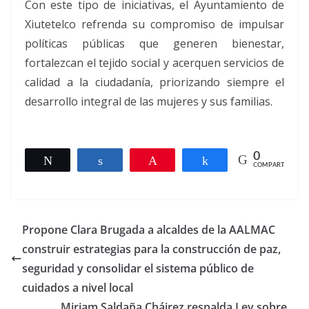
Con este tipo de iniciativas, el Ayuntamiento de
Xiutetelco refrenda su compromiso de impulsar
políticas públicas que generen bienestar,
fortalezcan el tejido social y acerquen servicios de
calidad a la ciudadanía, priorizando siempre el
desarrollo integral de las mujeres y sus familias.
0
Twittear
Compartir
Pin
Compartir
COMPARTIR
Propone Clara Brugada a alcaldes de la AALMAC
construir estrategias para la construcción de paz,
seguridad y consolidar el sistema público de
cuidados a nivel local
Miriam Saldaña Cháirez respalda Ley sobre