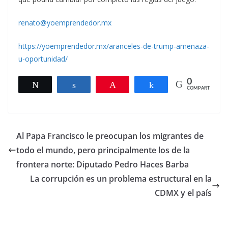
renato@yoemprendedor.mx
https://yoemprendedor.mx/aranceles-de-trump-amenaza-
u-oportunidad/
0
Twittear
Compartir
Pin
Compartir
COMPARTIR
Al Papa Francisco le preocupan los migrantes de
todo el mundo, pero principalmente los de la
frontera norte: Diputado Pedro Haces Barba
La corrupción es un problema estructural en la
CDMX y el país