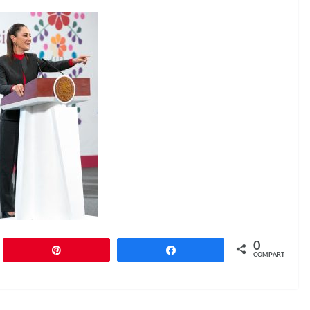
0
r
Pin
Compartir
COMPARTIR