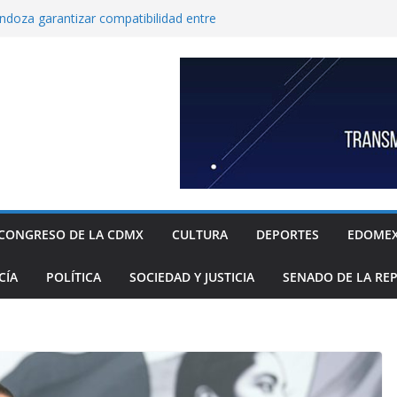
endoza garantizar compatibilidad entre
llo educativo a estudiantes
co incorpora las 10 primeras conclusiones
omité de científicos y especialistas para el
tación de gas natural no convencional:
ia Sheinbaum
rugada 9 obras hidráulicas para mitigar
Tláhuac; se invirtieron más de 256 MDP para
históricos
inbaum a reconocer desabasto de
sistema de salud público; diputada alista
sos de compra y APP para ubicar
sponibles
CONGRESO DE LA CDMX
CULTURA
DEPORTES
EDOME
xige a la Federación acciones concretas e
el cierre de exportaciones de aguacate de
CÍA
POLÍTICA
SOCIEDAD Y JUSTICIA
SENADO DE LA RE