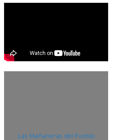
E
D
O
R
Las Mañaneras del Pueblo