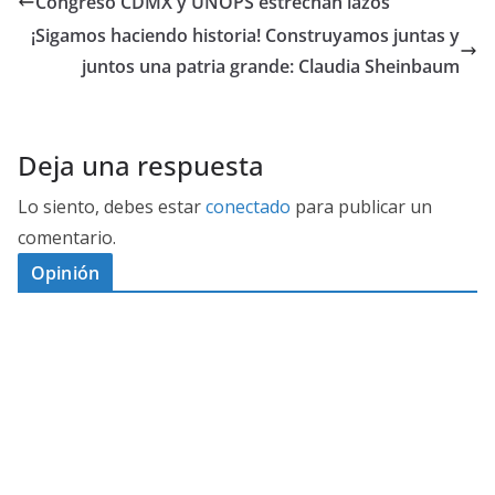
Congreso CDMX y UNOPS estrechan lazos
¡Sigamos haciendo historia! Construyamos juntas y
juntos una patria grande: Claudia Sheinbaum
Deja una respuesta
Lo siento, debes estar
conectado
para publicar un
comentario.
Opinión
D
I
M
C
E
E
S
G
N
E
A
I
P
G
L
N
O
U
O
Ó
S
R
N