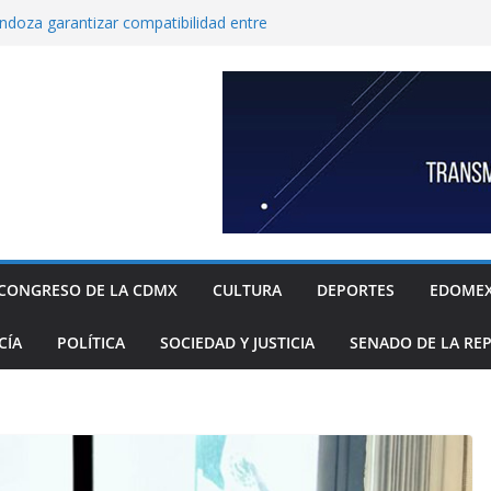
endoza garantizar compatibilidad entre
llo educativo a estudiantes
co incorpora las 10 primeras conclusiones
omité de científicos y especialistas para el
tación de gas natural no convencional:
ia Sheinbaum
rugada 9 obras hidráulicas para mitigar
Tláhuac; se invirtieron más de 256 MDP para
históricos
inbaum a reconocer desabasto de
sistema de salud público; diputada alista
sos de compra y APP para ubicar
sponibles
CONGRESO DE LA CDMX
CULTURA
DEPORTES
EDOME
xige a la Federación acciones concretas e
el cierre de exportaciones de aguacate de
CÍA
POLÍTICA
SOCIEDAD Y JUSTICIA
SENADO DE LA RE