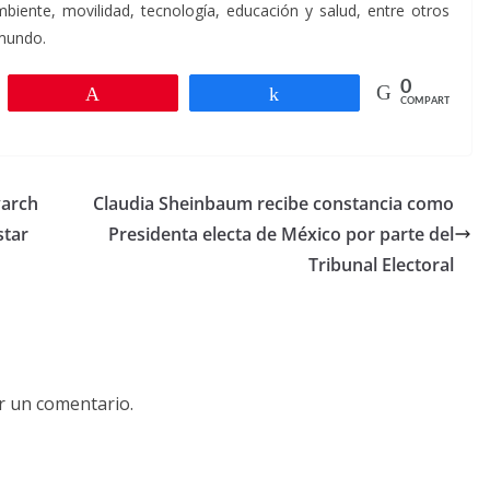
iente, movilidad, tecnología, educación y salud, entre otros
 mundo.
0
r
Pin
Compartir
COMPARTIR
varch
Claudia Sheinbaum recibe constancia como
star
Presidenta electa de México por parte del
Tribunal Electoral
r un comentario.