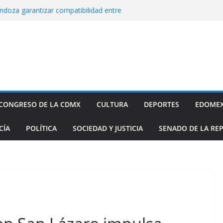
xige a la Federación acciones concretas e
el cierre de exportaciones de aguacate de
endoza garantizar compatibilidad entre
llo educativo a estudiantes
co incorpora las 10 primeras conclusiones
omité de científicos y especialistas para el
tación de gas natural no convencional:
ia Sheinbaum
rugada 9 obras hidráulicas para mitigar
Tláhuac; se invirtieron más de 256 MDP para
CONGRESO DE LA CDMX
CULTURA
DEPORTES
EDOME
históricos
inbaum a reconocer desabasto de
CÍA
POLÍTICA
SOCIEDAD Y JUSTICIA
SENADO DE LA RE
sistema de salud público; diputada alista
sos de compra y APP para ubicar
sponibles