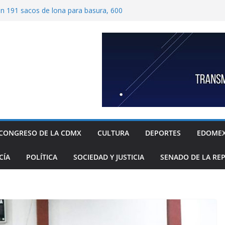
ben 191 sacos de lona para basura, 600
tímetros por 1.20 metros cada una, y 40
 para recolección de desechos
ide proteger escuelas y empresas de la
elos
as familias mexicanas mejora; hay
denta Claudia Sheinbaum destaca reducción
ual al registrar 3.12% en julio
ugada transformación de colonia Guerrero;
, seguridad, prevención de violencia y
espacios públicos
Alavez, alcaldía Iztapalapa lanza “campaña
defensa de su diversidad y riqueza cultural
CONGRESO DE LA CDMX
CULTURA
DEPORTES
EDOME
CÍA
POLÍTICA
SOCIEDAD Y JUSTICIA
SENADO DE LA RE