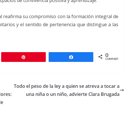
spacios de convivencia positiva y aprendizaje.
al reafirma su compromiso con la formación integral de
nitarios y el sentido de pertenencia que distingue a las
0
r
Pin
Compartir
COMPARTIR
a
Todo el peso de la ley a quien se atreva a tocar a
dores:
una niña o un niño, advierte Clara Brugada
de