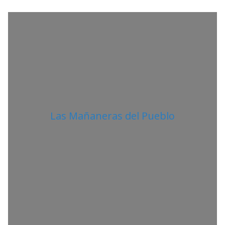
A
N
O
Las Mañaneras del Pueblo