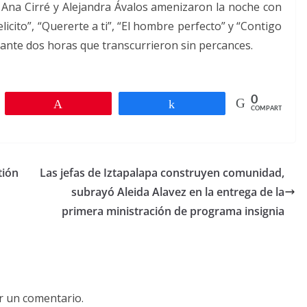
 Ana Cirré y Alejandra Ávalos amenizaron la noche con
icito”, “Quererte a ti”, “El hombre perfecto” y “Contigo
rante dos horas que transcurrieron sin percances.
0
r
Pin
Compartir
COMPARTIR
tión
Las jefas de Iztapalapa construyen comunidad,
subrayó Aleida Alavez en la entrega de la
primera ministración de programa insignia
r un comentario.