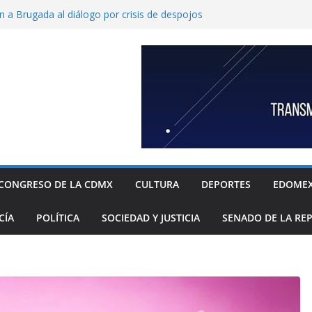
n a Brugada al diálogo por crisis de despojos
cionarios, MP y Notarios coludidos con mafias
áhuac, única en contar con una policía especial
las mujeres víctimas de violencia
O Tijuana por una nueva agenda binacional al
os de historia
htémoc restaura monumentos e inmobiliario
izados
ano devuelve vida a Acueducto de Guadalupe
ción histórica
CONGRESO DE LA CDMX
CULTURA
DEPORTES
EDOME
CÍA
POLÍTICA
SOCIEDAD Y JUSTICIA
SENADO DE LA RE