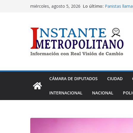
Saltar
Lo último:
Panistas llama
miércoles, agosto 5, 2026
al
CDMX; hay fun
La alcaldía Tl
contenido
en atención a 
Apuesta CANAC
cumplir 100 añ
Alcaldía Cuau
urbano vandal
Janecarlo Loz
con una renova
CÁMARA DE DIPUTADOS
CIUDAD
INTERNACIONAL
NACIONAL
POLI