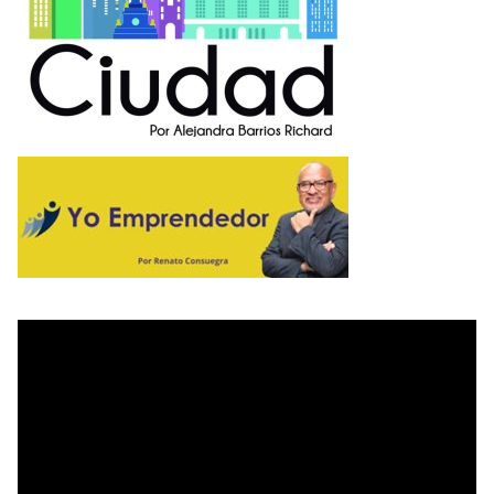
I
T
A
N
O
E
M
P
R
E
N
D
E
D
O
R