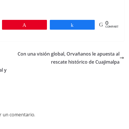
0
r
Pin
Compartir
COMPARTIR
Con una visión global, Orvañanos le apuesta al
rescate histórico de Cuajimalpa
al y
r un comentario.