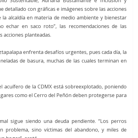
llo Sustentable, Adriana Bustamante e Inclusión y
rme detallado con gráficas e imágenes sobre las acciones
la alcaldía en materia de medio ambiente y bienestar
“no echar en saco roto”, las recomendaciones de las
as acciones planteadas.
ztapalapa enfrenta desafíos urgentes, pues cada día, la
neladas de basura, muchas de las cuales terminan en
: el acuífero de la CDMX está sobreexplotado, poniendo
y lugares como el Cerro del Peñón deben protegerse para
mal sigue siendo una deuda pendiente. “Los perros
un problema, sino víctimas del abandono, y miles de