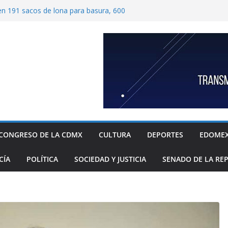
ben 191 sacos de lona para basura, 600
tímetros por 1.20 metros cada una, y 40
 para recolección de desechos
ide proteger escuelas y empresas de la
relos
as familias mexicanas mejora; hay
denta Claudia Sheinbaum destaca reducción
ual al registrar 3.12% en julio
ugada transformación de colonia Guerrero;
n, seguridad, prevención de violencia y
espacios públicos
 Alavez, alcaldía Iztapalapa lanza “campaña
defensa de su diversidad y riqueza cultural
CONGRESO DE LA CDMX
CULTURA
DEPORTES
EDOME
CÍA
POLÍTICA
SOCIEDAD Y JUSTICIA
SENADO DE LA RE