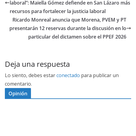
laboral”: Maiella Gómez defiende en San Lázaro más
recursos para fortalecer la justicia laboral
Ricardo Monreal anuncia que Morena, PVEM y PT
presentarán 12 reservas durante la discusión en lo
particular del dictamen sobre el PPEF 2026
Deja una respuesta
Lo siento, debes estar
conectado
para publicar un
comentario.
Opinión
D
I
M
C
E
E
S
G
N
E