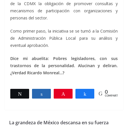
de la CDMX la obligación de promover consultas y
mecanismos de participación con organizaciones y
personas del sector.
Como primer paso, la iniciativa se se turnó a la Comisión
de Administración Pública Local para su análisis y
eventual aprobación.
Dice mi abuelita: Pobres legisladores, con sus
trastornos de la personalidad. Alucinan y deliran.
¿Verdad Ricardo Monreal…?
0
Twittear
Compartir
Pin
Compartir
COMPARTIR
La grandeza de México descansa en su fuerza