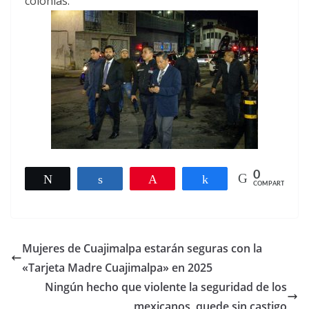
colonias.
0
Twittear
Compartir
Pin
Compartir
COMPARTIR
Mujeres de Cuajimalpa estarán seguras con la
«Tarjeta Madre Cuajimalpa» en 2025
Ningún hecho que violente la seguridad de los
mexicanos, quede sin castigo