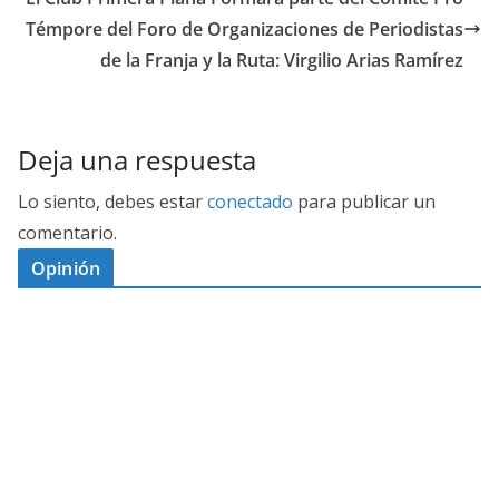
Témpore del Foro de Organizaciones de Periodistas
de la Franja y la Ruta: Virgilio Arias Ramírez
Deja una respuesta
Lo siento, debes estar
conectado
para publicar un
comentario.
Opinión
D
I
M
C
E
E
S
G
N
E
A
I
P
G
L
N
O
U
O
Ó
S
R
N
J