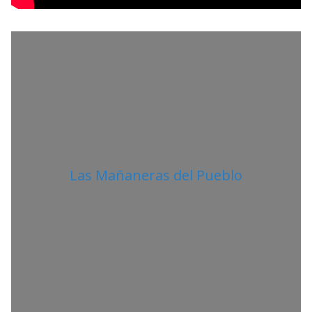
T
A
N
O
Las Mañaneras del Pueblo